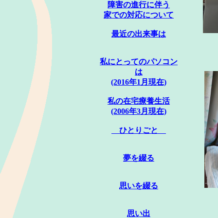
障害の進行に伴う
家での対応について
最近の出来事は
私にとってのパソコン
は
(2016年1月現在)
私の在宅療養生活
(2006年3月現在)
ひとりごと
夢を綴る
思いを綴る
思い出