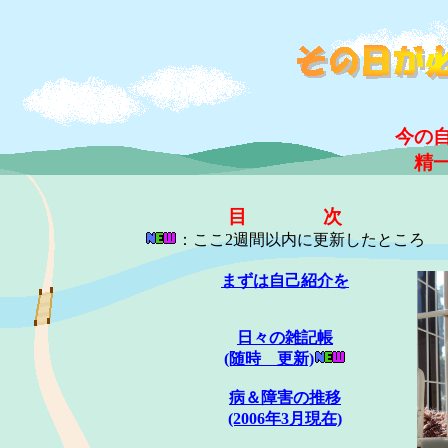
今の
精
目 次
：ここ2週間以内に更新したところ
まずは自己紹介を
日々の雑記帳
(随時 更新)
病＆障害の推移
(2006年3月現在)