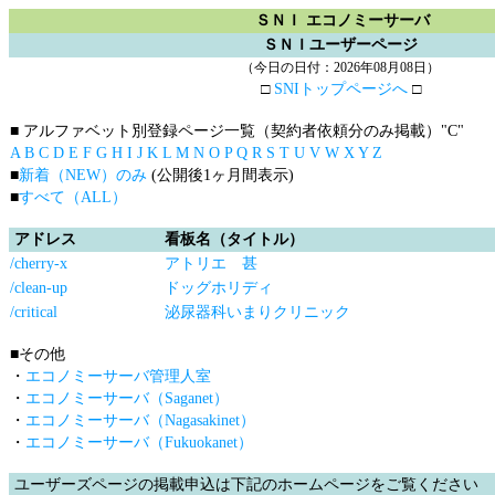
ＳＮＩ エコノミーサーバ
ＳＮＩユーザーページ
（今日の日付：2026年08月08日）
□
SNIトップページへ
□
■ アルファベット別登録ページ一覧（契約者依頼分のみ掲載）
"C"
A
B
C
D
E
F
G
H
I
J
K
L
M
N
O
P
Q
R
S
T
U
V
W
X
Y
Z
■
新着（NEW）のみ
(公開後1ヶ月間表示)
■
すべて（ALL）
アドレス
看板名（タイトル）
/cherry-x
アトリエ 甚
/clean-up
ドッグホリディ
/critical
泌尿器科いまりクリニック
■その他
・
エコノミーサーバ管理人室
・
エコノミーサーバ（Saganet）
・
エコノミーサーバ（Nagasakinet）
・
エコノミーサーバ（Fukuokanet）
ユーザーズページの掲載申込は下記のホームページをご覧ください