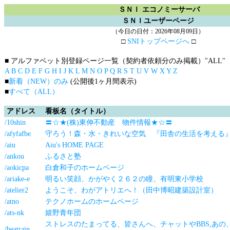
ＳＮＩ エコノミーサーバ
ＳＮＩユーザーページ
（今日の日付：2026年08月09日）
□
SNIトップページへ
□
■ アルファベット別登録ページ一覧（契約者依頼分のみ掲載）
"ALL"
A
B
C
D
E
F
G
H
I
J
K
L
M
N
O
P
Q
R
S
T
U
V
W
X
Y
Z
■
新着（NEW）のみ
(公開後1ヶ月間表示)
■
すべて（ALL）
アドレス
看板名（タイトル）
/10shin
〓☆★(株)東伸不動産 物件情報★☆〓
/afyfafbe
守ろう！森・水・きれいな空気 『田舎の生活を考える
/aiu
Aiu's HOME PAGE
/ankou
ふるさと塾
/aokicpa
白倉和子のホームページ
/ariake-e
明るい笑顔、かがやく２６２の瞳、有明東小学校
/atelier2
ようこそ、わがアトリエへ！（田中博昭建築設計室）
/atno
テクノホームのホームページ
/ats-nk
嬉野青年団
ストレスのたまってる、皆さんへ、チャットやBBS,あの
/beatrain