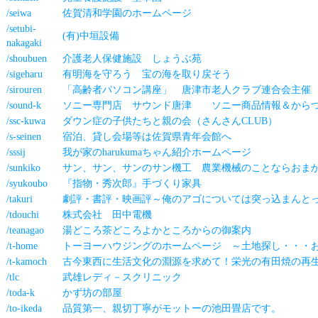
/seiwa
佐賀清和学園のホームページ
/setubi-
(有)中垣設備
nakagaki
/shoubuen
介護老人保健施設 しょうぶ苑
/sigeharu
有明海を守ろう 宝の海を取り戻そう
/sirouren
「高齢者パソコン講座」 唐津市老人クラブ連合会主催
/sound-k
ソニー専門店 サウンド唐津 ソニー商品情報＆から
/ssc-kuwa
ダウン症の子供たちと親の会（さんさんCLUB）
/s-seinen
宿泊、貸し会場等は佐賀県青年会館へ
/sssij
我が家のharukumaちゃん紹介ホームページ
/sunkiko
サン、サン、サンのサン機工 農業機械のことならおま
/syukoubo
『指物・秀次郎』手づくり家具
/takuri
劇評・書評・映画評～俺のアゴについては突っ込まんと
/tdouchi
株式会社 田中電機
/teanagao
湯どころ茶どころよかところからの御案内
/t-home
トーヨーハウジングのホームページ ～土地探し・・・
/t-kamoch
古今東西に生活文化の淵源を求めて！栄光の有田焼の再
/tlc
武雄レディ－スクリニック
/toda-k
かず坊の部屋
/to-ikeda
品質第一、親切丁寧がモットーの池田畳店です。