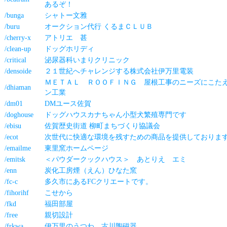
あるぞ！
/bunga
シャトー文雅
/buru
オークション代行 くるまＣＬＵＢ
/cherry-x
アトリエ 甚
/clean-up
ドッグホリディ
/critical
泌尿器科いまりクリニック
/densoide
２１世紀へチャレンジする株式会社伊万里電装
ＭＥＴＡＬ ＲＯＯＦＩＮＧ 屋根工事のニーズにこた
/dhiaman
ン工業
/dm01
DMユース佐賀
/doghouse
ドッグハウスカナちゃん小型犬繁殖専門です
/ebisu
佐賀歴史街道 柳町まちづくり協議会
/ecot
次世代に快適な環境を残すための商品を提供しておりま
/emailme
東里窯ホームページ
/emitsk
＜パウダークックハウス＞ あとりえ エミ
/enn
炭化工房煙（えん）ひなた窯
/fc-c
多久市にあるFCクリエートです。
/fihorihf
こせから
/fkd
福田部屋
/free
親切設計
/frkwa
伊万里のうつわ 古川陶磁器