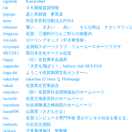
/ogumak
KawaraBan
/ok
ＯＫ開発賃貸情報
/pipopa
器と和雑貨 夢茶楽
/posa
特定非営利活動法人POSA
/rhizome
重い… 大きい… 高い… そんな時は ナカシマリゾ
/ringoyas
佐賀、三瀬村のりんご狩りの御案内
/rol-kids
ローリングキッズ（中古車情報）
/ryoyuspo
会員制スポーツクラブ リョーユースポーツプラザ
/RYUSEI
西日本文化サークル佐賀
/sagajc
（社）佐賀青年会議所
/saganoho
『大空を飛ぼう！』balloon club SKY-FAN
/saga-sbc
ようこそ佐賀新聞文化センターへ
/sakachan
sakachan の linux な Homepage
/sakan
佐賀県左官業組合
/sasyakyo
（財）佐賀県社会保険協会のホームページ
/sa-tochi
佐賀土地改良区のホームページ
/sayohime
社会保険浦之崎病院のホームページ
/sazan696
山茶窯（さざんがま）
/scc
佐賀コンピュータ専門学校 君がデジタル社会を変える。
/seibindo
白石共立病院
/seikaen
児童養護施設 聖華園