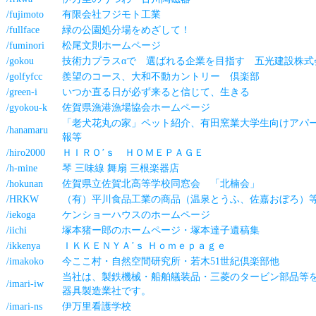
/fujimoto
有限会社フジモト工業
/fullface
緑の公園処分場をめざして！
/fuminori
松尾文則ホームページ
/gokou
技術力プラスαで 選ばれる企業を目指す 五光建設株式
/golfyfcc
羨望のコース、大和不動カントリー 倶楽部
/green-i
いつか直る日が必ず来ると信じて、生きる
/gyokou-k
佐賀県漁港漁場協会ホームページ
「老犬花丸の家」ペット紹介、有田窯業大学生向けアパ
/hanamaru
報等
/hiro2000
ＨＩＲＯ’ｓ ＨＯＭＥＰＡＧＥ
/h-mine
琴 三味線 舞扇 三根楽器店
/hokunan
佐賀県立佐賀北高等学校同窓会 「北楠会」
/HRKW
（有）平川食品工業の商品（温泉とうふ、佐嘉おぼろ）
/iekoga
ケンショーハウスのホームページ
/iichi
塚本猪ー郎のホームページ・塚本達子遺稿集
/ikkenya
ＩＫＫＥＮＹＡ’ｓ Ｈｏｍｅｐａｇｅ
/imakoko
今ここ村・自然空間研究所・若木51世紀倶楽部他
当社は、製鉄機械・船舶艤装品・三菱のタービン部品等
/imari-iw
器具製造業社です。
/imari-ns
伊万里看護学校