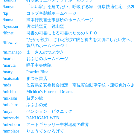
/komori
有明東ミニバスケットボールクラブ
/kooyuu
「いい家」を建てたい。呼吸する家 健康快適住宅 弘
/kp
コトブキ製紙ホームページ
/kuma
熊本行政書士事務所のホームページ
/kyouzan
唐津焼窯元 鏡山窯
/libnet
司書の司書による司書のためのＮＰＯ
“たかが視力、されど視力”眼と視力を大切にしたい方へ
/lifewave
製品のホームページ！
/m.manago
まーさんのつぶやき
/marbu
おふじのホームページ
/maruta
呼子中央病院
/mary
Powder Blue
/matsurab
まつら書店
/mds
佐賀県公安委員会指定 南佐賀自動車学校～運転免許を
/michico
Michico's House of Dreams
/mikashi
貧乏の館
/mitahiro
ふふふの光
/miya
ペンション ピクニック
/mizouchi
RAKUGAKI WEB
/mizuho-n
アートギャラリー中村瑞穂の世界
/mmplace
りょうてをひろげて