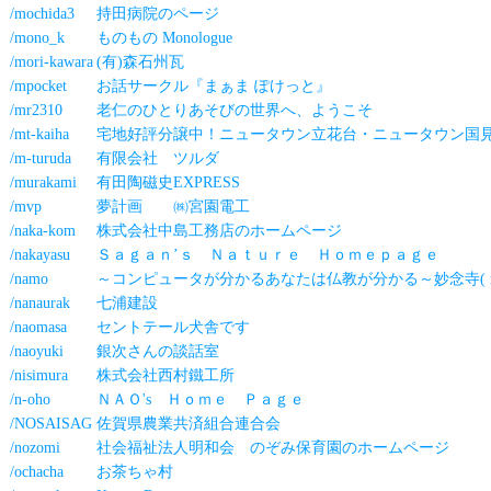
/mochida3
持田病院のページ
/mono_k
ものもの Monologue
/mori-kawara
(有)森石州瓦
/mpocket
お話サークル『まぁま ぽけっと』
/mr2310
老仁のひとりあそびの世界へ、ようこそ
/mt-kaiha
宅地好評分譲中！ニュータウン立花台・ニュータウン国
/m-turuda
有限会社 ツルダ
/murakami
有田陶磁史EXPRESS
/mvp
夢計画 ㈱宮園電工
/naka-kom
株式会社中島工務店のホームページ
/nakayasu
Ｓａｇａｎ’ｓ Ｎａｔｕｒｅ Ｈｏｍｅｐａｇｅ
/namo
～コンピュータが分かるあなたは仏教が分かる～妙念寺( myoun
/nanaurak
七浦建設
/naomasa
セントテール犬舎です
/naoyuki
銀次さんの談話室
/nisimura
株式会社西村鐵工所
/n-oho
ＮＡＯ's Ｈｏｍｅ Ｐａｇｅ
/NOSAISAG
佐賀県農業共済組合連合会
/nozomi
社会福祉法人明和会 のぞみ保育園のホームページ
/ochacha
お茶ちゃ村