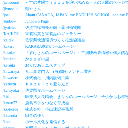
/jamsound
～世の片隅でｊａｚｚを追い求める一人の人間のページ
/jlvmskoi
鯉やさん
/joel
About CANADA, JAPAN, my ENGLISH SCHOOL, and my Ph
/Junbow
Junbow's Page
/jyofuku
佐賀市徐福長寿館・薬用植物園
/KAIKOU
軍装写真と軍装品のギャラリー
/kaiteki
佐賀県快適環境づくり推進協議会
/kakara
KAKARA家のホームページ
/kasuke
『すけさんのホームページ』～古湯映画祭情報や個人的
/katikati
かささぎの里
/katsuki_
おりびあテニスクラブ
/kawaraya
瓦工事専門店 (有)関セメント工業所
/kawasetu
株式会社 川内設備工業
/kazuizu
ｋａｚｕｉｚｕ愛らんど
/kensyoku
佐賀県食ホームページ
/kirin
医療法人長晴会、きりんのホームページ、子供からお年
/kitaru77
鹿島市手をつなぐ育成会
/kk-koide
株式会社 小出速記事務所
/kkusuda
田舎の便り
/kocc
ホール文化を発信する