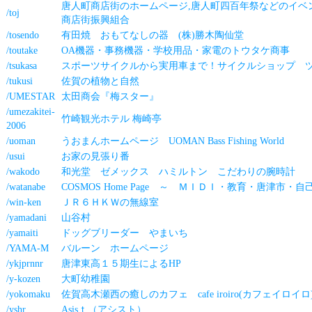
唐人町商店街のホームページ,唐人町四百年祭などのイベン
/toj
商店街振興組合
/tosendo
有田焼 おもてなしの器 (株)勝木陶仙堂
/toutake
OA機器・事務機器・学校用品・家電のトウタケ商事
/tsukasa
スポーツサイクルから実用車まで！サイクルショップ 
/tukusi
佐賀の植物と自然
/UMESTAR
太田商会『梅スター』
/umezakitei-
竹崎観光ホテル 梅崎亭
2006
/uoman
うおまんホームページ UOMAN Bass Fishing World
/usui
お家の見張り番
/wakodo
和光堂 ゼメックス ハミルトン こだわりの腕時計
/watanabe
COSMOS Home Page ～ ＭＩＤＩ・教育・唐津市・
/win-ken
ＪＲ６ＨＫＷの無線室
/yamadani
山谷村
/yamaiti
ドッグブリーダー やまいち
/YAMA-M
バルーン ホームページ
/ykjprnnr
唐津東高１５期生によるHP
/y-kozen
大町幼稚園
/yokomaku
佐賀高木瀬西の癒しのカフェ cafe iroiro(カフェイロイロ
/yshr
Asisｔ（アシスト）